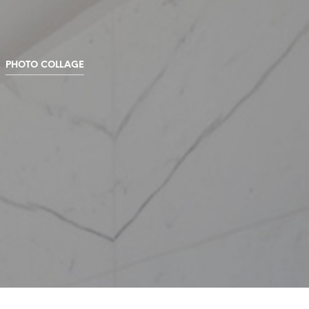
N
G
E
N
P
,
PHOTO COLLAGE
R
O
D
U
K
T
E
R
I
H
A
N
D
L
E
K
U
R
V