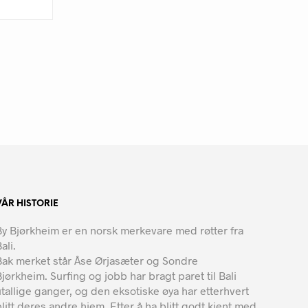
VÅR HISTORIE
By Bjørkheim er en norsk merkevare med røtter fra
ali.
Bak merket står Åse Ørjasæter og Sondre
Bjørkheim. Surfing og jobb har bragt paret til Bali
utallige ganger, og den eksotiske øya har etterhvert
blitt deres andre hjem. Etter å ha blitt godt kjent med