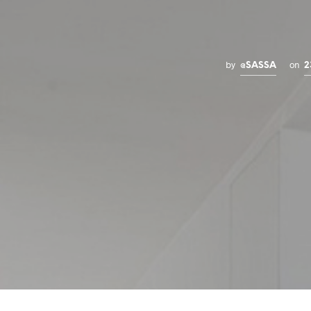
by
on
@SASSA
2