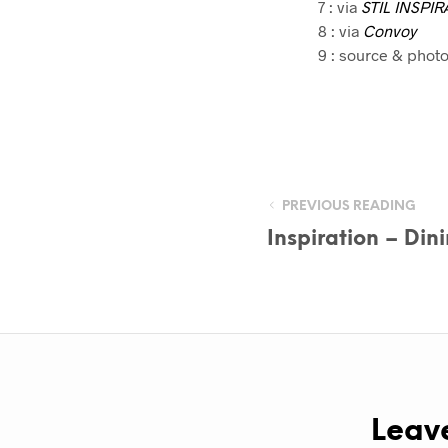
7 : via
STIL INSPIR
8 : via
Convoy
9 : source & phot
PREVIOUS READING
Inspiration – Din
Leav