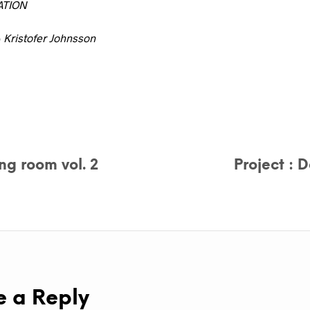
ATION
o
Kristofer Johnsson
ing room vol. 2
Project : 
e a Reply