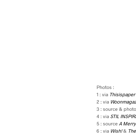
Photos :
1 : via
Thisispaper
2 : via
Woonmagaz
3 : source & phot
4 : via
STIL INSPI
5 : source
A Merry
6 : via
Wish!
&
The