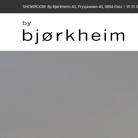
SHOWROOM: By Bjørkheim AS, Frysjaveien 40, 0884 Oslo | 91 31