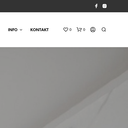
0
0
INFO
KONTAKT
D
U
H
A
R
I