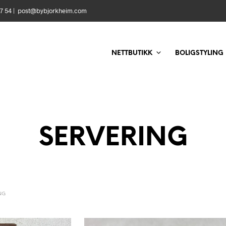
 57 54 | post@bybjorkheim.com
NETTBUTIKK
BOLIGSTYLING
SERVERING
NG