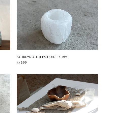
N
G
E
N
P
R
O
D
U
K
T
E
SALTKRYSTALL TELYSHOLDER – hvit
R
kr
399
I
H
LEGG I HANDLEKURV
A
N
D
L
E
K
U
R
V