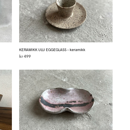
KERAMIKK ULU EGGEGLASS – keramikk
kr
499
LEGG I HANDLEKURV