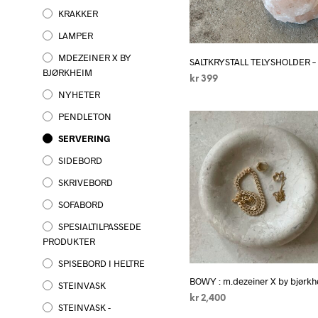
KRAKKER
LAMPER
MDEZEINER X BY
SALTKRYSTALL TELYSHOLDER – r
BJØRKHEIM
kr
399
NYHETER
LEGG I HANDLEKURV
PENDLETON
SERVERING
SIDEBORD
SKRIVEBORD
SOFABORD
SPESIALTILPASSEDE
PRODUKTER
SPISEBORD I HELTRE
BOWY : m.dezeiner X by bjør
STEINVASK
kr
2,400
STEINVASK -
LEGG I HANDLEKURV