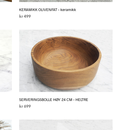
KERAMIKK OLIVENFAT – keramikk
kr
499
LEGG I HANDLEKURV
SERVERINGSBOLLE HØY 24 CM – HELTRE
kr
699
LEGG I HANDLEKURV