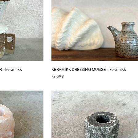
 – keramikk
KERAMIKK DRESSING MUGGE – keramikk
kr
599
LEGG I HANDLEKURV