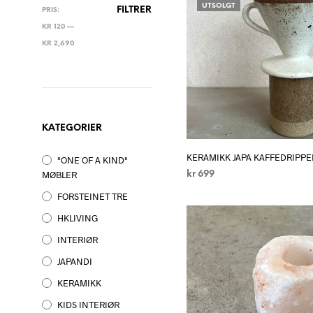
UTSOLGT
MIN.
MAKSPRIS
FILTRER
PRIS:
PRIS
KR 120
—
KR 2,690
KATEGORIER
KERAMIKK JAPA KAFFEDRIPPER
"ONE OF A KIND"
MØBLER
kr
699
LES MER
FORSTEINET TRE
HKLIVING
INTERIØR
JAPANDI
KERAMIKK
KIDS INTERIØR