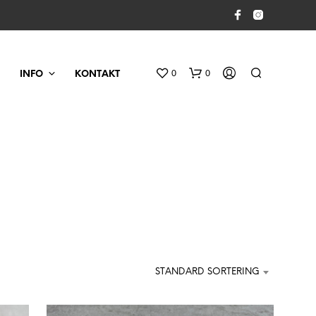
0
0
INFO
KONTAKT
D
U
H
STANDARD SORTERING
A
R
I