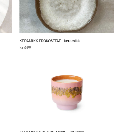
KERAMIKK FROKOSTFAT – keramikk
kr
699
LEGG I HANDLEKURV
KERAMIKK DUFTLYS, Miami – HKLiving