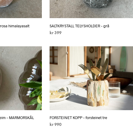
osa himalayasalt
SALTKRYSTALL TELYSHOLDER – grå
kr
399
LEGG I HANDLEKURV
kheim – MARMORSKÅL
FORSTEINET KOPP – forsteinet tre
kr
990
LEGG I HANDLEKURV