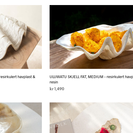
sirkulert havplast &
ULUWATU SKJELL FAT, MEDIUM – resirkulert havp
resin
kr
1,490
LEGG I HANDLEKURV