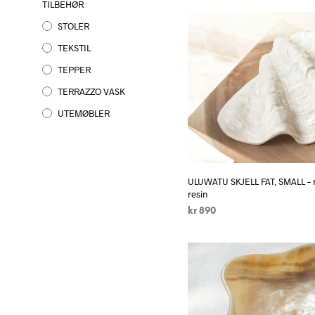
TILBEHØR
STOLER
TEKSTIL
TEPPER
TERRAZZO VASK
UTEMØBLER
ULUWATU SKJELL FAT, SMALL – re
resin
kr
890
LEGG I HANDLEKURV