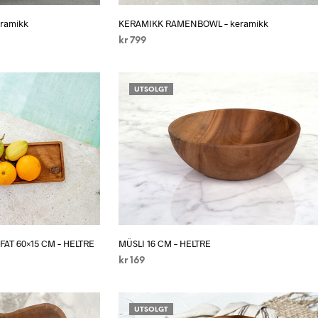
eramikk
KERAMIKK RAMENBOWL – keramikk
kr
799
LEGG I HANDLEKURV
UTSOLGT
AT 60×15 CM – HELTRE
MÜSLI 16 CM – HELTRE
kr
169
LES MER
UTSOLGT