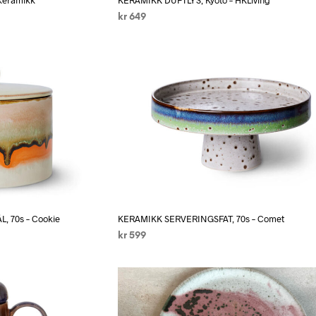
kr
649
LEGG I HANDLEKURV
 70s – Cookie
KERAMIKK SERVERINGSFAT, 70s – Comet
kr
599
LEGG I HANDLEKURV