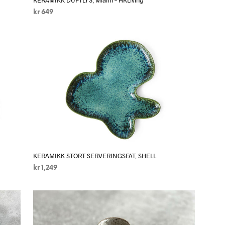
kr
649
LEGG I HANDLEKURV
KERAMIKK STORT SERVERINGSFAT, SHELL
kr
1,249
LEGG I HANDLEKURV