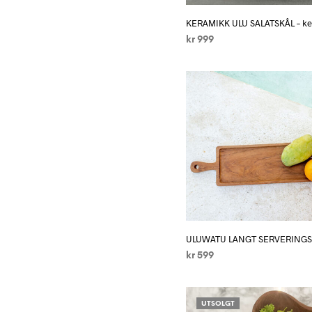
KERAMIKK ULU SALATSKÅL – k
kr
999
LES MER
ULUWATU LANGT SERVERINGSF
kr
599
LEGG I HANDLEKURV
UTSOLGT