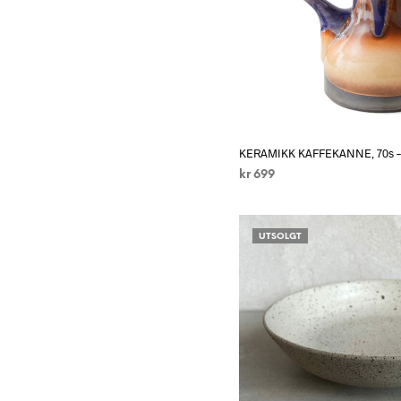
KERAMIKK KAFFEKANNE, 70s – 
kr
699
LEGG I HANDLEKURV
UTSOLGT