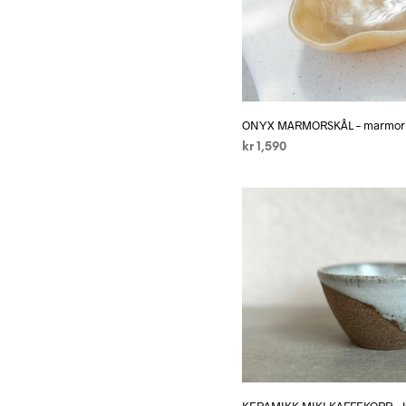
ONYX MARMORSKÅL – marmor
kr
1,590
LEGG I HANDLEKURV
KERAMIKK MIKI KAFFEKOPP – 