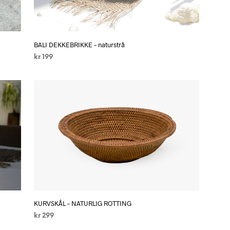
E
N
.
BALI DEKKEBRIKKE – naturstrå
kr
199
LEGG I HANDLEKURV
KURVSKÅL – NATURLIG ROTTING
kr
299
LEGG I HANDLEKURV