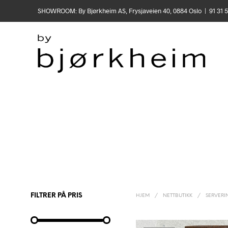
SHOWROOM: By Bjørkheim AS, Frysjaveien 40, 0884 Oslo | 91 31
FILTRER PÅ PRIS
HJEM
/
NETTBUTIKK
/
SERVERI