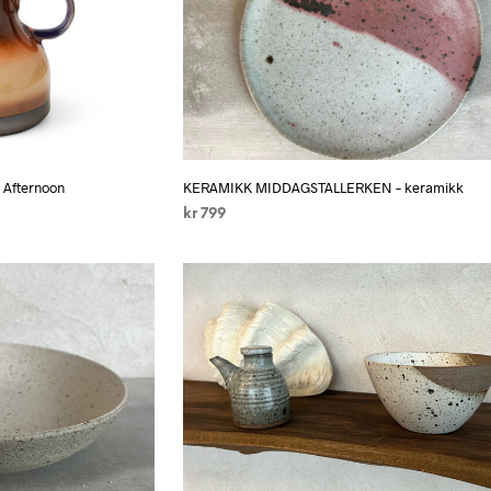
Afternoon
KERAMIKK MIDDAGSTALLERKEN – keramikk
kr
799
LEGG I HANDLEKURV