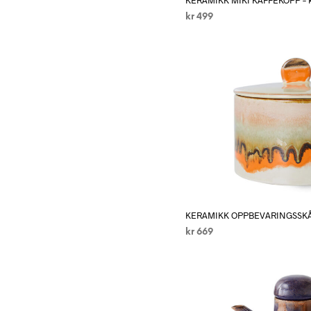
kr
499
LEGG I HANDLEKURV
KERAMIKK OPPBEVARINGSSKÅL,
kr
669
LEGG I HANDLEKURV