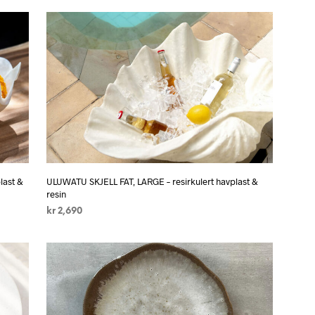
last &
ULUWATU SKJELL FAT, LARGE – resirkulert havplast &
resin
kr
2,690
LEGG I HANDLEKURV