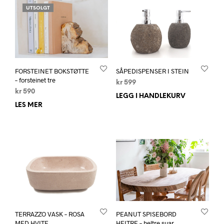
UTSOLGT
FORSTEINET BOKSTØTTE
SÅPEDISPENSER I STEIN
– forsteinet tre
kr
599
kr
590
LEGG I HANDLEKURV
LES MER
TERRAZZO VASK – ROSA
PEANUT SPISEBORD
MED HVITE
HELTRE – heltre suar