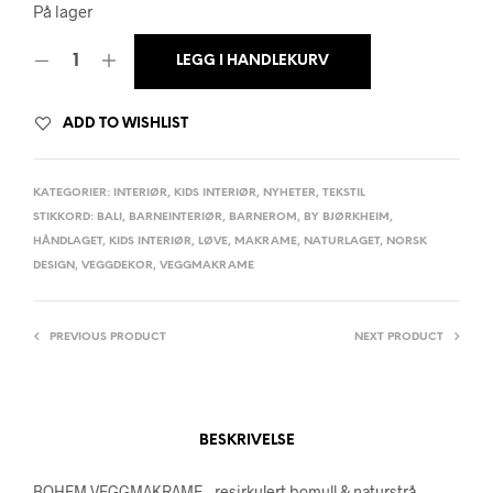
På lager
LEGG I HANDLEKURV
ADD TO WISHLIST
KATEGORIER:
INTERIØR
,
KIDS INTERIØR
,
NYHETER
,
TEKSTIL
STIKKORD:
BALI
,
BARNEINTERIØR
,
BARNEROM
,
BY BJØRKHEIM
,
HÅNDLAGET
,
KIDS INTERIØR
,
LØVE
,
MAKRAME
,
NATURLAGET
,
NORSK
DESIGN
,
VEGGDEKOR
,
VEGGMAKRAME
PREVIOUS PRODUCT
NEXT PRODUCT
BESKRIVELSE
BOHEM VEGGMAKRAME – resirkulert bomull & naturstrå