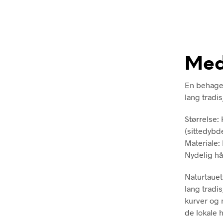
Med
En behagel
lang tradisj
Størrelse:
(sittedybd
Materiale: 
Nydelig hå
Naturtauet
lang tradi
kurver og 
de lokale h