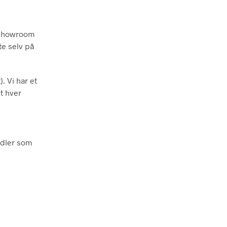
t showroom
te selv på
. Vi har et
t hver
idler som