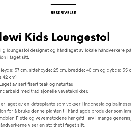
BESKRIVELSE
ewi Kids Loungestol
ig loungestol designet og håndlaget av lokale håndverkere på
on i faget sitt.
 Høyde: 57 cm, sittehøyde: 25 cm, bredde: 46 cm og dybde: 55 
e 42 cm)
Laget av sertifisert teak og naturtau
ndarbeid med tradisjonelle veveteknikker.
 er laget av en klatreplante som vokser i Indonesia og balinese
sjon for å bruke denne planten til håndlagde produkter som lam
møbler. Flette og vevemetodene har gått i arv i mange generas
åndverkerne viser en stolthet i faget sitt.