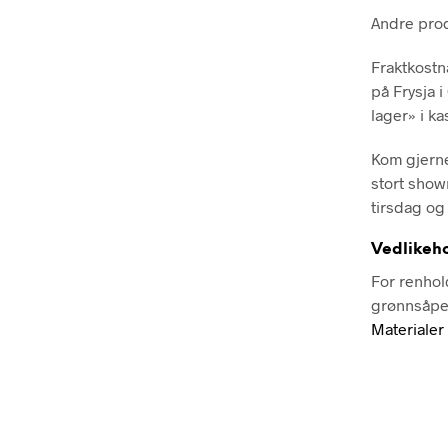
Andre pro
Fraktkostn
på Frysja 
lager» i ka
Kom gjerne
stort show
tirsdag og 
Vedlikeh
For renhol
grønnsåpe
Materialer