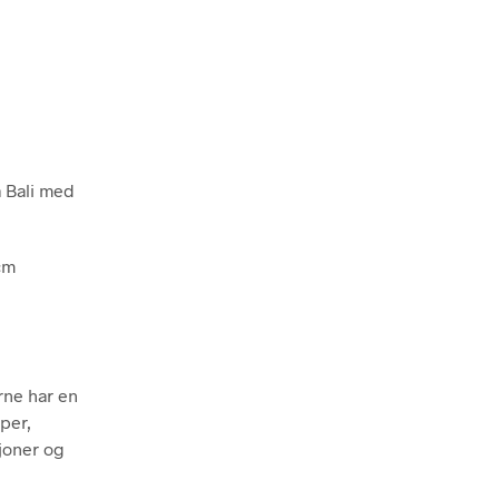
E
N
.
 Bali med
cm
rne har en
per,
joner og