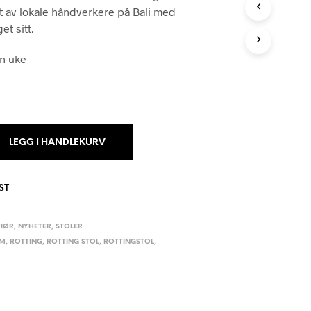
r:
er:
N
t av lokale håndverkere på Bali med
G
2,990.
kr 1,990.
et sitt.
E
N
en uke
P
R
O
D
U
K
T
LEGG I HANDLEKURV
E
R
I
ST
H
A
N
RIØR
,
NYHETER
,
STOLER
D
IM
,
ROTTING
,
ROTTING STOL
,
ROTTINGSTOL
,
L
E
K
U
R
V