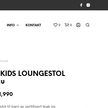
0
0
INFO
KONTAKT
STOLER
KIDS LOUNGESTOL
au
D
U
H
prinnelig
Nåværende
1,990
A
s
pris
R
ol til barn av sertifisert teak og
I