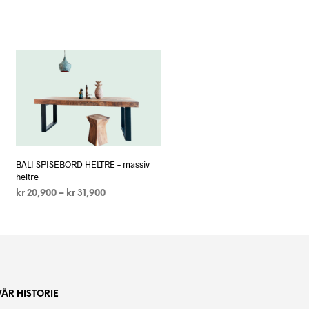
BALI SPISEBORD HELTRE – massiv
heltre
Prisområde:
kr
20,900
–
kr
31,900
kr 20,900
VELG ALTERNATIV
Dette
til
produktet
kr 31,900
har
flere
varianter.
VÅR HISTORIE
Alternativene