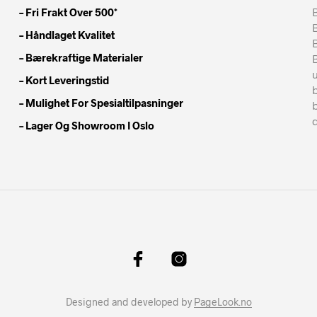
– Fri Frakt Over 500*
B
– Håndlaget Kvalitet
– Bærekraftige Materialer
– Kort Leveringstid
– Mulighet For Spesialtilpasninger
– Lager Og Showroom I Oslo
Designed and developed by
PageLook.no