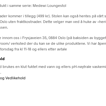
dukt i samme serie: Medewi Loungestol
ader kommer i tillegg (499 kr). Stolen kan også hentes på vår
i Oslo uten fraktkostnader. Dette velger man ved å huke av «hen
ssen.
 innom oss i Frysjaveien 35, 0884 Oslo (på baksiden av bygget)
room/ verksted der du kan se de ulike produktene. Vi har åpen
torsdag fra kl 11-18 og ellers etter avtale
old
d brukes en klut fuktet med vann og ellers pH-nøytrale vaskem
.
 og Vedlikehold