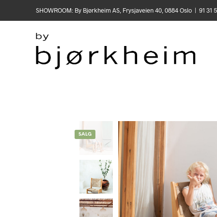
SHOWROOM: By Bjørkheim AS, Frysjaveien 40, 0884 Oslo | 91 31
SALG