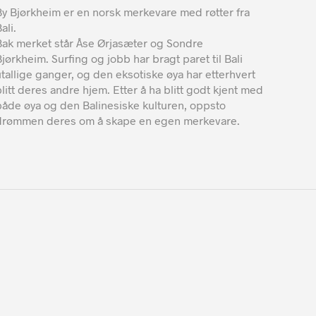
kan
By Bjørkheim er en norsk merkevare med røtter fra
velges
ali.
på
Bak merket står Åse Ørjasæter og Sondre
produktsiden
Bjørkheim. Surfing og jobb har bragt paret til Bali
utallige ganger, og den eksotiske øya har etterhvert
blitt deres andre hjem. Etter å ha blitt godt kjent med
både øya og den Balinesiske kulturen, oppsto
drømmen deres om å skape en egen merkevare.