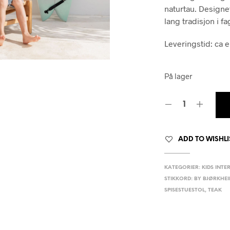
va
naturtau. Designe
kr 
lang tradisjon i fag
Leveringstid: ca 
På lager
ADD TO WISHLI
KATEGORIER:
KIDS INTE
STIKKORD:
BY BJØRKHE
SPISESTUESTOL
,
TEAK