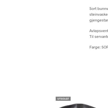
Sort bunnv
steinvaske
gjengestam
Avløpsvent
Til servan
Farge: SO
UTSOLGT