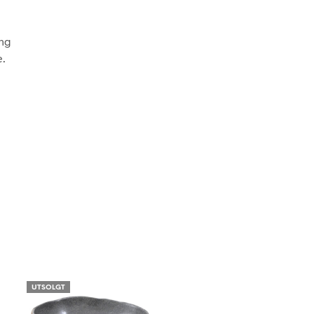
E
N
.
ang
e.
UTSOLGT