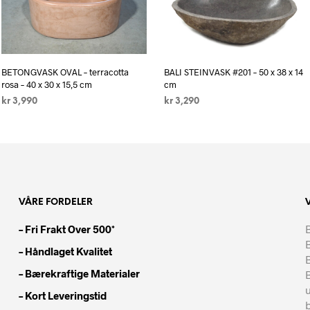
BETONGVASK OVAL – terracotta
BALI STEINVASK #201 – 50 x 38 x 14
rosa – 40 x 30 x 15,5 cm
cm
kr
3,990
kr
3,290
LEGG I HANDLEKURV
LES MER
VÅRE FORDELER
– Fri Frakt Over 500*
B
– Håndlaget Kvalitet
– Bærekraftige Materialer
– Kort Leveringstid