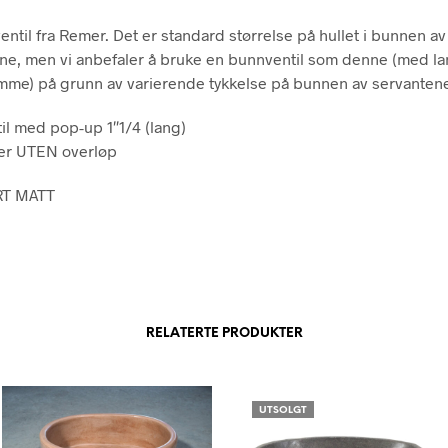
entil fra Remer. Det er standard størrelse på hullet i bunnen av
ne, men vi anbefaler å bruke en bunnventil som denne (med l
me) på grunn av varierende tykkelse på bunnen av servanten
il med pop-up 1″1/4 (lang)
ter UTEN overløp
RT MATT
RELATERTE PRODUKTER
UTSOLGT