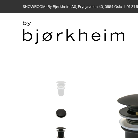
SHOWROOM: By Bjørkheim AS, Frysjaveien 40, 0884 Oslo | 91 31