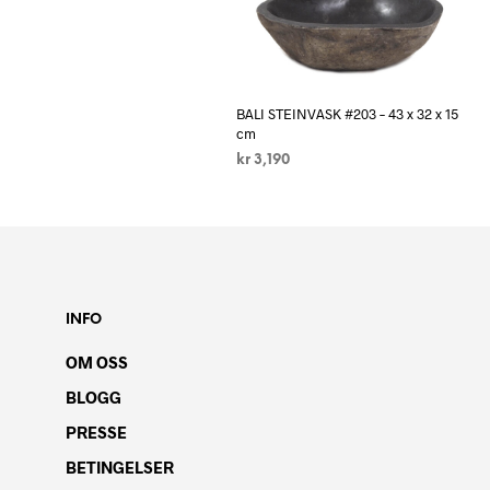
BALI STEINVASK #203 – 43 x 32 x 15
cm
kr
3,190
LES MER
INFO
OM OSS
BLOGG
PRESSE
BETINGELSER