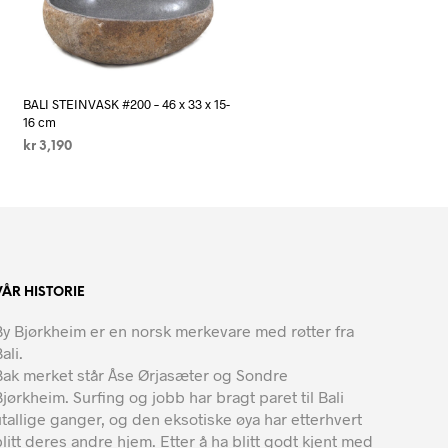
BALI STEINVASK #200 – 46 x 33 x 15-
16 cm
kr
3,190
LES MER
VÅR HISTORIE
By Bjørkheim er en norsk merkevare med røtter fra
ali.
Bak merket står Åse Ørjasæter og Sondre
Bjørkheim. Surfing og jobb har bragt paret til Bali
utallige ganger, og den eksotiske øya har etterhvert
blitt deres andre hjem. Etter å ha blitt godt kjent med