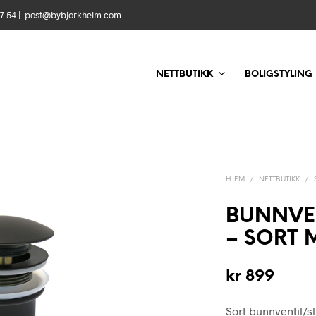
 57 54 | post@bybjorkheim.com
NETTBUTIKK
BOLIGSTYLING
HJEM
/
NETTBUTIKK
/
BUNNVEN
– SORT 
kr
899
Sort bunnventil/s