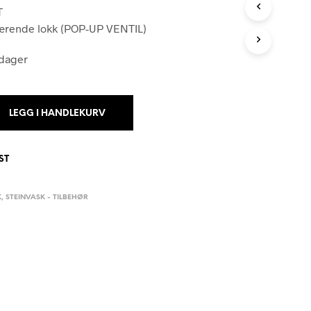
N
T
G
fjærende lokk (POP-UP VENTIL)
E
N
 dager
P
R
O
D
U
LEGG I HANDLEKURV
K
T
E
ST
R
I
H
K
,
STEINVASK - TILBEHØR
A
N
D
L
E
K
U
R
V