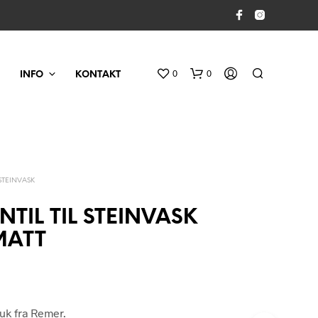
0
0
INFO
KONTAKT
STEINVASK
TIL TIL STEINVASK
MATT
D
U
H
A
R
luk fra Remer.
I