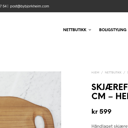
 57 54 | post@bybjorkheim.com
NETTBUTIKK
BOLIGSTYLING
HJEM
/
NETTBUTIKK
/
SKJÆREF
CM – HE
kr
599
Håndlaget skjærefjø