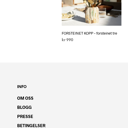
FORSTEINET KOPP – forsteinet tre
kr
990
LEGG I HANDLEKURV
INFO
OM OSS
BLOGG
PRESSE
BETINGELSER