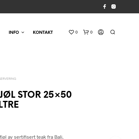
0
0
INFO
KONTAKT
SERVERING
JØL STOR 25×50
LTRE
D
U
H
A
R
l av sertifisert teak fra Bali.
I