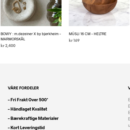
BOWY : m.dezeiner X by bjørkheim –
MÜSLI 16 CM – HELTRE
MARMORSKÅL
kr
169
kr
2,400
LES MER
LEGG I HANDLEKURV
VÅRE FORDELER
– Fri Frakt Over 500*
B
– Håndlaget Kvalitet
– Bærekraftige Materialer
– Kort Leveringstid