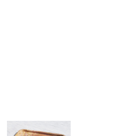
E
N
.