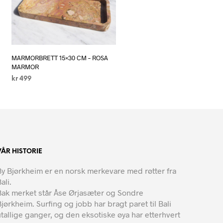
MARMORBRETT 15×30 CM – ROSA
MARMOR
kr
499
LEGG I HANDLEKURV
VÅR HISTORIE
By Bjørkheim er en norsk merkevare med røtter fra
ali.
Bak merket står Åse Ørjasæter og Sondre
Bjørkheim. Surfing og jobb har bragt paret til Bali
utallige ganger, og den eksotiske øya har etterhvert