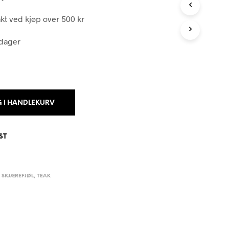
N
G
rakt ved kjøp over 500 kr
E
N
 dager
P
R
O
D
U
K
T
G I HANDLEKURV
E
R
I
ST
H
A
N
D
,
SKJÆREFJØL
,
TEAK
L
E
K
U
R
V