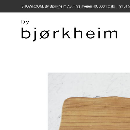
SHOWROOM: By Bjørkheim AS, Frysjaveien 40, 0884 Oslo | 91 31